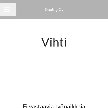
Duolog Oy
Jaa sivu
URAVALIKKO
Vihti
Ei vastaavia työpaikkoja