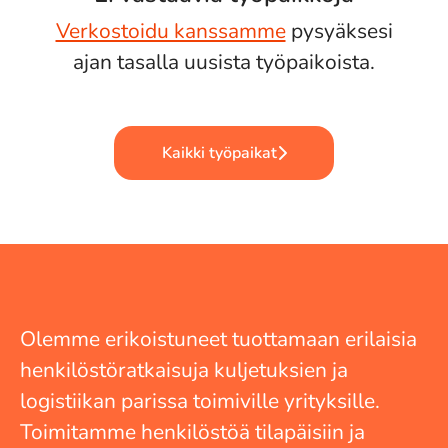
Verkostoidu kanssamme
pysyäksesi
ajan tasalla uusista työpaikoista.
Kaikki työpaikat
Olemme erikoistuneet tuottamaan erilaisia
henkilöstöratkaisuja kuljetuksien ja
logistiikan parissa toimiville yrityksille.
Toimitamme henkilöstöä tilapäisiin ja