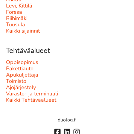
Levi, Kittilä
Forssa
Riihimäki
Tuusula
Kaikki sijainnit
Tehtäväalueet
Oppisopimus
Pakettiauto
Apukuljettaja
Toimisto
Ajojärjestely
Varasto- ja terminaali
Kaikki Tehtäväalueet
duolog.fi