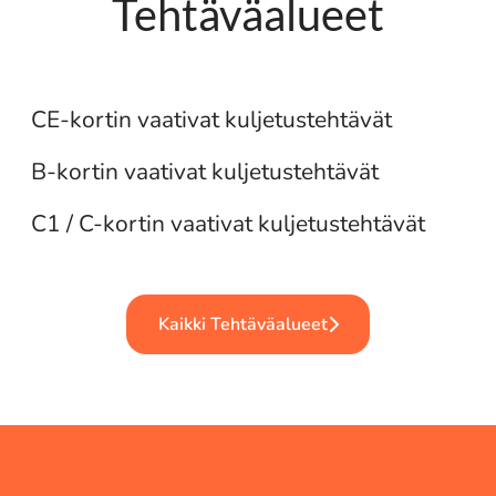
Tehtäväalueet
Yhdistelmäajoneuvo
Pakettiauto
CE-kortin vaativat kuljetustehtävät
Kuorma-auto
B-kortin vaativat kuljetustehtävät
C1 / C-kortin vaativat kuljetustehtävät
Kaikki Tehtäväalueet