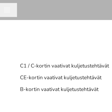
Jaa sivu
URAVALIKKO
Oppisopimus
Kuorma-auto
Yhdistelmäajoneuvo
C1 / C-kortin vaativat kuljetustehtävät
Varasto- ja terminaali
Ajojärjestely
Myymäläpalvelut
Pakettiauto
CE-kortin vaativat kuljetustehtävät
Toimisto
Apukuljettaja
Kiinteistöhuolto
B-kortin vaativat kuljetustehtävät