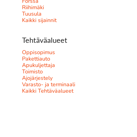
Forssa
Riihimäki
Tuusula
Kaikki sijainnit
Tehtäväalueet
Oppisopimus
Pakettiauto
Apukuljettaja
Toimisto
Ajojärjestely
Varasto- ja terminaali
Kaikki Tehtäväalueet