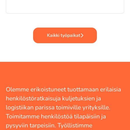
Kaikki työpaikat
Olemme erikoistuneet tuottamaan erilaisia
henkilöstöratkaisuja kuljetuksien ja
logistiikan parissa toimiville yrityksille.
Toimitamme henkilöstöä tilapäisiin ja
pysyviin tarpeisiin. Työllistimme