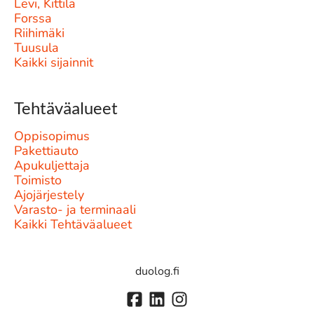
Levi, Kittilä
Forssa
Riihimäki
Tuusula
Kaikki sijainnit
Tehtäväalueet
Oppisopimus
Pakettiauto
Apukuljettaja
Toimisto
Ajojärjestely
Varasto- ja terminaali
Kaikki Tehtäväalueet
duolog.fi