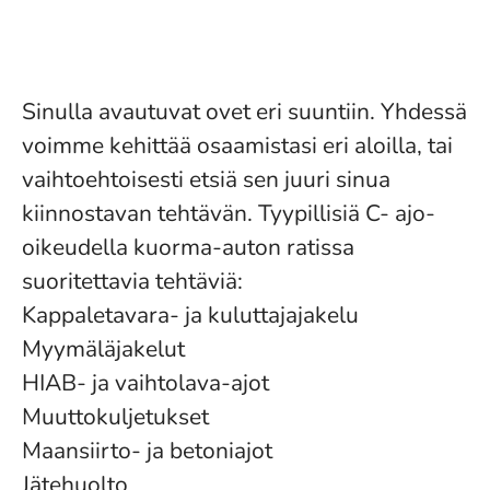
Sinulla avautuvat ovet eri suuntiin. Yhdessä
voimme kehittää osaamistasi eri aloilla, tai
vaihtoehtoisesti etsiä sen juuri sinua
kiinnostavan tehtävän. Tyypillisiä C- ajo-
oikeudella kuorma-auton ratissa
suoritettavia tehtäviä:
Kappaletavara- ja kuluttajajakelu
Myymäläjakelut
HIAB- ja vaihtolava-ajot
Muuttokuljetukset
Maansiirto- ja betoniajot
Jätehuolto