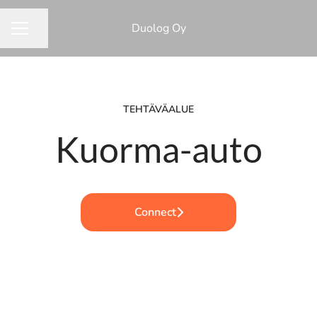
Duolog Oy
Jaa sivu
URAVALIKKO
TEHTÄVÄALUE
Kuorma-auto
Connect