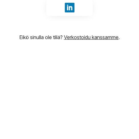
Kirjaudu sisään tunnuksilla Li
Eikö sinulla ole tiliä?
Verkostoidu kanssamme
.