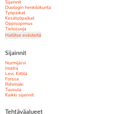
Sijainnit
Duologin henkilökunta
Työpaikat
Kesätyöpaikat
Oppisopimus
Tietosuoja
Hallitse evästeitä
Sijainnit
Nurmijärvi
Imatra
Levi, Kittilä
Forssa
Riihimäki
Tuusula
Kaikki sijainnit
Tehtäväalueet