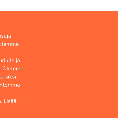
isuja
oimitamme
dulla ja
ea. Olemme
, siksi
aihtomme
. Lisää