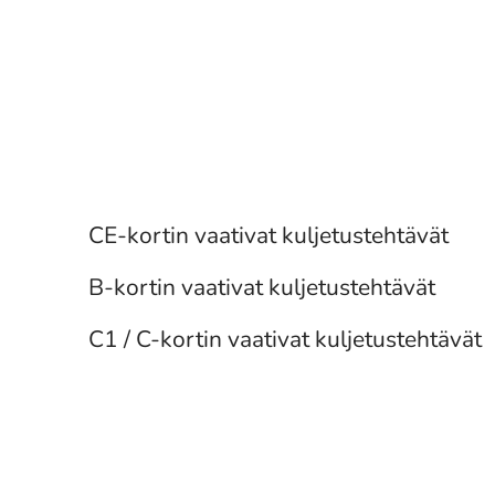
Yhdistelmäajoneuvo
Pakettiauto
CE-kortin vaativat kuljetustehtävät
Kuorma-auto
B-kortin vaativat kuljetustehtävät
C1 / C-kortin vaativat kuljetustehtävät