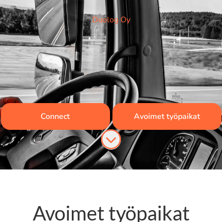
Duolog Oy
Connect
Avoimet työpaikat
Siirry sisältöön
Avoimet työpaikat