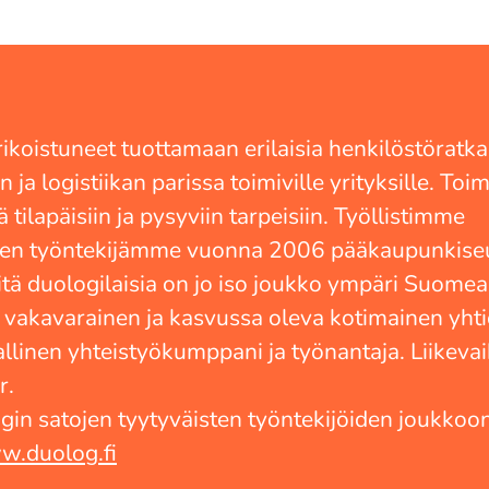
koistuneet tuottamaan erilaisia henkilöstöratka
n ja logistiikan parissa toimiville yrityksille. T
 tilapäisiin ja pysyviin tarpeisiin. Työllistimme
en työntekijämme vuonna 2006 pääkaupunkiseu
tä duologilaisia on jo iso joukko ympäri Suom
, vakavarainen ja kasvussa oleva kotimainen yhtiö
llinen yhteistyökumppani ja työnantaja. Liikev
r.
ogin satojen tyytyväisten työntekijöiden joukkoon
.duolog.fi