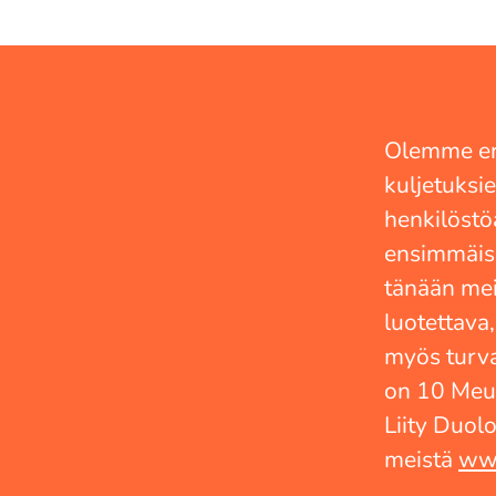
Olemme eri
kuljetuksie
henkilöstöä
ensimmäis
tänään mei
luotettava
myös turva
on 10 Meu
Liity Duol
meistä
www