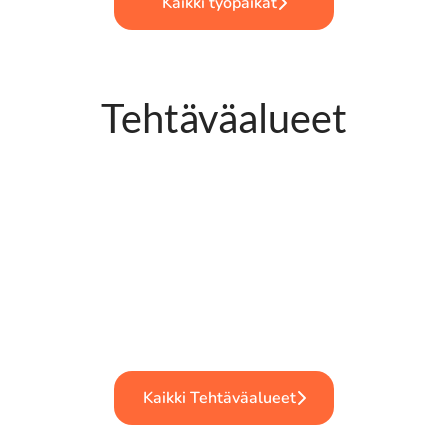
Kaikki työpaikat
Tehtäväalueet
Kaikki Tehtäväalueet