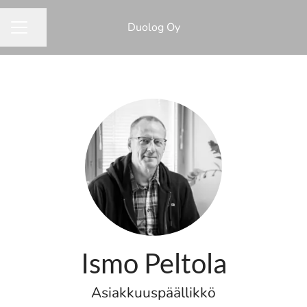
Duolog Oy
Jaa sivu
URAVALIKKO
Ismo Peltola
Asiakkuuspäällikkö