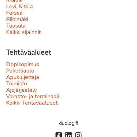
Imatra
Levi, Kittilä
Forssa
Riihimäki
Tuusula
Kaikki sijainnit
Tehtäväalueet
Oppisopimus
Pakettiauto
Apukuljettaja
Toimisto
Ajojärjestely
Varasto- ja terminaali
Kaikki Tehtäväalueet
duolog.fi